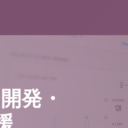
・開発・
援