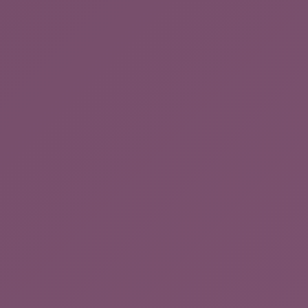
Language:
English