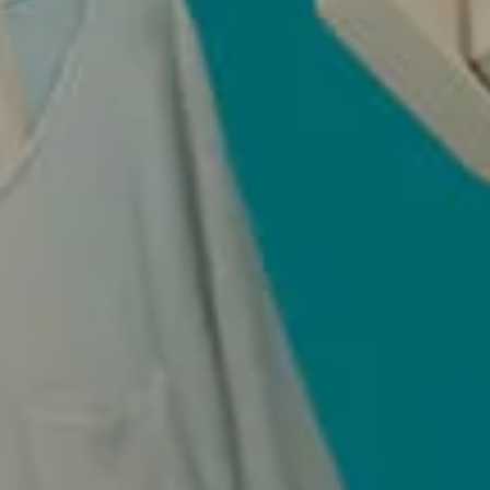
Language:
English