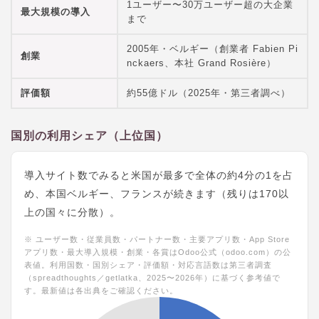
1ユーザー〜30万ユーザー超の大企業
最大規模の導入
まで
2005年・ベルギー（創業者 Fabien Pi
創業
nckaers、本社 Grand Rosière）
評価額
約55億ドル（2025年・第三者調べ）
国別の利用シェア（上位国）
導入サイト数でみると米国が最多で全体の約4分の1を占
め、本国ベルギー、フランスが続きます（残りは170以
上の国々に分散）。
※ ユーザー数・従業員数・パートナー数・主要アプリ数・App Store
アプリ数・最大導入規模・創業・各賞はOdoo公式（odoo.com）の公
表値。利用国数・国別シェア・評価額・対応言語数は第三者調査
（spreadthoughts／getlatka、2025〜2026年）に基づく参考値で
す。最新値は各出典をご確認ください。