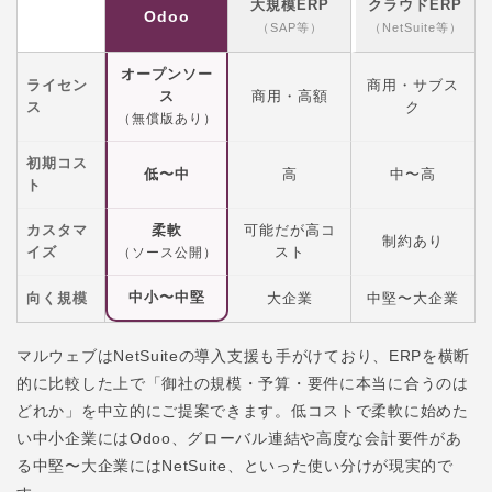
大規模ERP
クラウドERP
Odoo
（SAP等）
（NetSuite等）
オープンソー
ライセン
商用・サブス
ス
商用・高額
ス
ク
（無償版あり）
初期コス
低〜中
高
中〜高
ト
カスタマ
柔軟
可能だが高コ
制約あり
イズ
スト
（ソース公開）
中小〜中堅
向く規模
大企業
中堅〜大企業
マルウェブはNetSuiteの導入支援も手がけており、ERPを横断
的に比較した上で「御社の規模・予算・要件に本当に合うのは
どれか」を中立的にご提案できます。低コストで柔軟に始めた
い中小企業にはOdoo、グローバル連結や高度な会計要件があ
る中堅〜大企業にはNetSuite、といった使い分けが現実的で