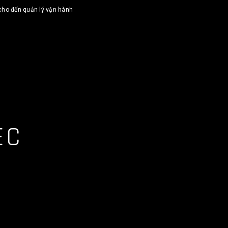
 cho đến quản lý vận hành
EC
本語
简体中文
Tiếng Việt