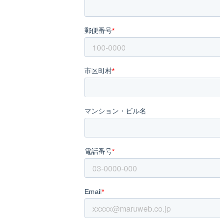
Language:
English