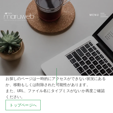
Contact
MENU
Company
Recruitment
Privacy Policy
/
Terms of use
Policy Against Customer Harassment
Language:
English
日本語
简体中文
お探しのページは一時的にアクセスができない状況にある
Tiếng Việt
か、移動もしくは削除された可能性があります。
また、URL、ファイル名にタイプミスがないか再度ご確認
ください。
トップページへ