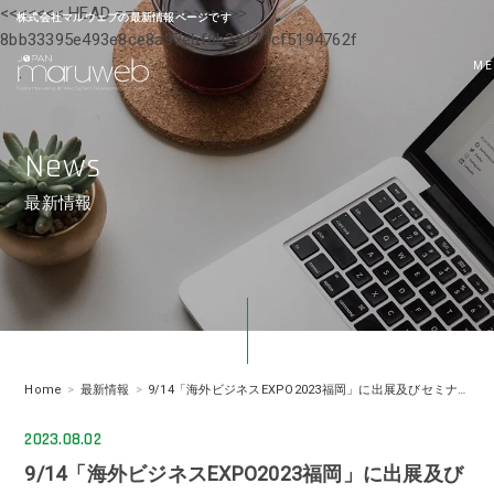
<<<<<<< HEAD
=======
>>>>>>>
株式会社マルウェブの最新情報ページです
株式会社マルウェブの最新情報ページです
8bb33395e493e8ce8a97ebf6b22177cf5194762f
ME
News
最新情報
Home
最新情報
9/14「海外ビジネスEXPO2023福岡」に出展及びセミナー登壇致します。
2023.08.02
9/14「海外ビジネスEXPO2023福岡」に出展及び