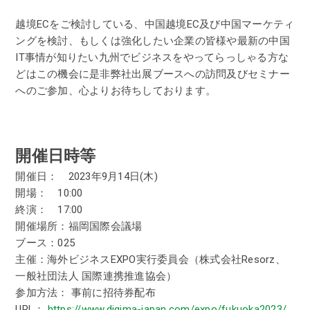
越境ECをご検討している、中国越境EC及び中国マーケティ
ングを検討、もしくは強化したい企業の皆様や最新の中国
IT事情が知りたい九州でビジネスをやってらっしゃる方な
どはこの機会に是非弊社出展ブースへの訪問及びセミナー
へのご参加、心よりお待ちしております。
開催日時等
開催日： 2023年9月14日(木)
開場： 10:00
終演： 17:00
開催場所：福岡国際会議場
ブース：025
主催：海外ビジネスEXPO実行委員会（株式会社Resorz、
一般社団法人 国際連携推進協会）
参加方法： 事前に招待券配布
URL：
https://www.digima-japan.com/expo/fukuoka2023/