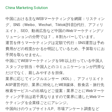
China Marketing Solution
中国における主なWEBマーケティングを網羅：リスティン
グ、SNS（Weibo、Wechat、Tiktok[抖音])代行、アフィリ
エイト、SEO、動画広告など中国のWebマーケティングソ
リューションの分野では７，８割カバーしています。
運営を伴うマーケティングは定額で代行：SNS運営は予め
費用がどの程度かかるか明記しているため、予算取りにお
手間を取らせません。
中国にてWEBマーケティングを5年以上行っている中国人
スタッフが担当：中国人とのコミュニケーションが円滑な
だけでなく、親しみやすさを担保。
業界に応じてインフルエンサー（KOL）、アフィリエイト
ASP運営代行、業界に特化したWEB媒体、飲食店・旅行先
検索サービスへの出稿などご提案：業界ごとにWebマーケ
ティング手法は若干異なりますので業界に適したWebマー
ケティングを企業様ごとにアレンジ。
中国向けのウェブサイト/LP、市場アンケート調査など