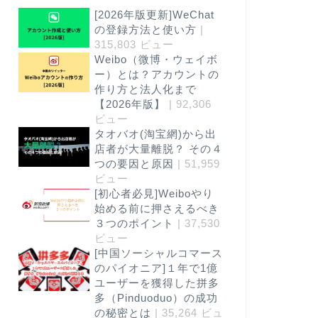
[2026年版更新]WeChat
レッド（小紅書）
レッド（小紅書
の登録方法と使い方
|
315,803 ビュー
Weibo（微博・ウェイボ
ー）とは？アカウントの
作り方と法人化まで
【2026年版】
| 92,306
ビュー
タオバオ(淘宝網)から出
店者が大量離脱？ その４
中国の渡航自粛で揺れる今、小紅書
小紅書（
つの要因と原因
| 51,959
で投稿する時に絶対に気をつけるこ
AI活用
ビュー
と
[初心者必見]Weiboやり
始める前に押さえるべき
2025年11月28日
40 回閲覧
48 回閲
３つのポイント
| 37,530
ビュー
[中国ソーシャルコマース
のパイオニア]１年で1億
レッド（小紅書）
レッド（小紅書
ユーザーを獲得した拼多
多（Pinduoduo）の成功
の秘密とは
| 35,264 ビュ