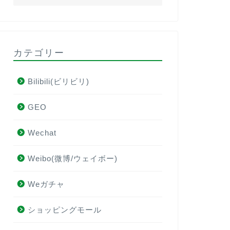
2025年中国市場の「自築消費」がマ
インバウ
ーケティングの新キーワードに
ーザーの
カテゴリー
ド投稿の
2025年2月19日
70 回閲覧
89 回閲
Bilibili(ビリビリ)
GEO
レッド（小紅書）
レッド（小紅書
Wechat
Weibo(微博/ウェイボー)
Weガチャ
ショッピングモール
RED（小紅書）を活用して訪日中国
[2026年
人を集客！インバウンド集客の基本
ッド（小