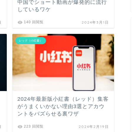
中国でショート動画が爆発的に流行
しているワケ
日
2024年3月1日
140 回閲覧
レッド（小紅書）
2024年最新版小紅書（レッド）集客
がうまくいかない理由3選とアカウ
ントをバズらせる裏ワザ
日
2024年2月19日
223 回閲覧