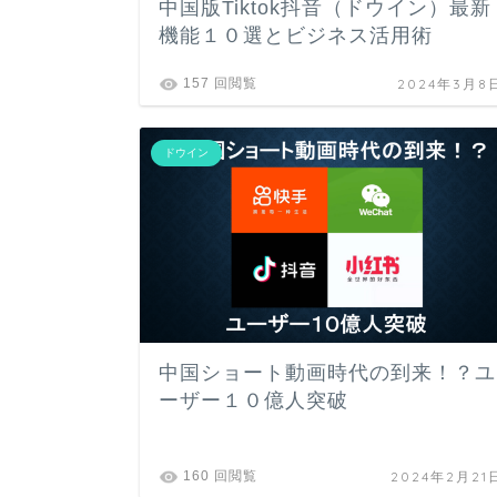
中国版Tiktok抖音（ドウイン）最新
機能１０選とビジネス活用術
2024年3月8
157 回閲覧
ドウイン
中国ショート動画時代の到来！？ユ
ーザー１０億人突破
2024年2月21
160 回閲覧