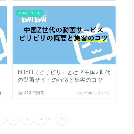
Bilibili(ビリビリ)
bilibili（ビリビリ）とは？中国Z世代
の動画サイトの特徴と集客のコツ
日
2023年10月27日
363 回閲覧
...
4
5
6
7
11