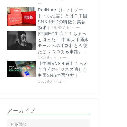
ー
RedNote（レッドノー
ト・小紅書）とは？中国
SNS REDの特徴と集客
効果
| 19,827 ビュー
[中国EC出店！？ちょっ
【最新発表】小紅書（RED）公式が
RedN
と待った！]中国大手通販
相次いで新ルールを発表！運用担当
人間取引
モールへの手数料と今後
者が今すぐチェックすべきポイント
たどりつつある末路。
|
とは？
18,995 ビュー
【中国SNS４選】もっと
も自分のビジネス適した
2025年4月28日
68 回閲覧
54 回閲
中国SNSの選び方
|
16,580 ビュー
Wechat
レッド（小紅書
アーカイブ