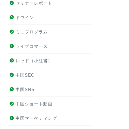
セミナーレポート
戦略
と初期設
2024年5月30日
108 回閲覧
151 回
ドウイン
ミニプログラム
ドウイン
レッド（小紅書
ライブコマース
レッド（小紅書）
中国SEO
中国SNS
中国ショート動画時代の到来！？ユ
2024
ーザー１０億人突破
がうまく
中国ショート動画
ントをバ
中国マーケティング
2024年2月21日
160 回閲覧
223 回