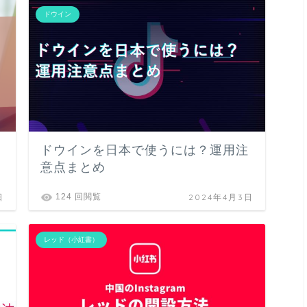
ドウイン
ドウインを日本で使うには？運用注
意点まとめ
日
2024年4月3日
124 回閲覧
レッド（小紅書）