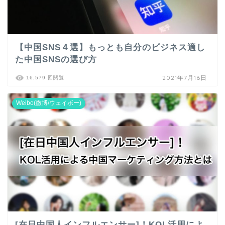
【中国SNS４選】もっとも自分のビジネス適し
た中国SNSの選び方
2021年7月16日
16,579 回閲覧
Weibo(微博/ウェイボー)
[在日中国人インフルエンサー]！KOL活用によ