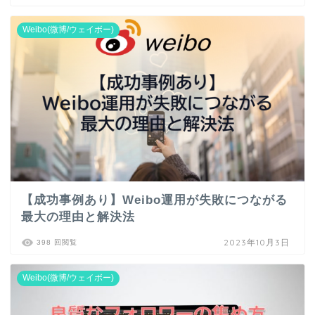
Weibo(微博/ウェイボー)
【成功事例あり】Weibo運用が失敗につながる
最大の理由と解決法
2023年10月3日
398 回閲覧
Weibo(微博/ウェイボー)