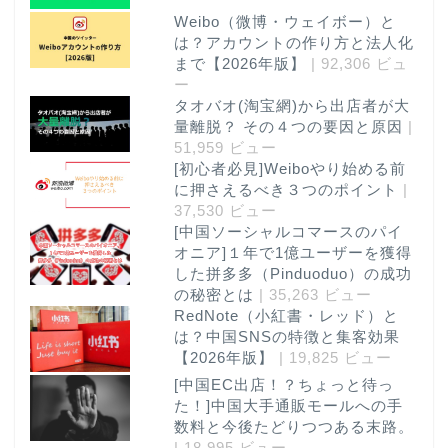
Weibo（微博・ウェイボー）と
は？アカウントの作り方と法人化
まで【2026年版】
| 92,306 ビュ
ー
タオバオ(淘宝網)から出店者が大
量離脱？ その４つの要因と原因
|
51,959 ビュー
[初心者必見]Weiboやり始める前
に押さえるべき３つのポイント
|
37,530 ビュー
[中国ソーシャルコマースのパイ
オニア]１年で1億ユーザーを獲得
最新記事
した拼多多（Pinduoduo）の成功
の秘密とは
| 35,263 ビュー
RedNote（小紅書・レッド）と
運営会社
は？中国SNSの特徴と集客効果
【2026年版】
| 19,825 ビュー
サービス
[中国EC出店！？ちょっと待っ
た！]中国大手通販モールへの手
数料と今後たどりつつある末路。
お問い合わせ
| 18,995 ビュー