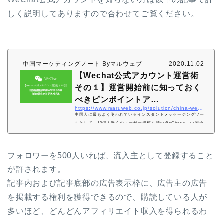
しく説明してありますので合わせてご覧ください。
中国マーケティングノート Byマルウェブ
2020.11.02
【Wechat公式アカウント運営術
その１】運営開始前に知っておく
べきピンポイントア…
https://www.maruweb.co.jp/solution/china-webmarketing/media/【wechat公式アカウント運営術その１】運営開始前に.html
中国人に最もよく使われているインスタントメッセージングツー
ルとして、10億人近くのユーザー規模を持つWeChatは、中国企
業における重要なマーケティングメジャーツールになっていま
す。よってWeChat公式アカウントを立ち上げることは、企業が
エンドユーザーに対して効率的にリーチするのに大きく役に立っ
フォロワーを500人いれば、流入主として登録すること
ています。WeChat公式アカウントの運用の仕組みやノウハウを
理解することで、中国の顧客を獲得する効率性を向上させること
が許されます。
ができます。そのポイントから見るとWeChatは中国のマーケテ
記事内および記事底部の広告表示枠に、広告主の広告
ィングの必需品と言えます。WeChatの公式アカ…
を掲載する権利を獲得できるので、購読している人が
多いほど、どんどんアフィリエイト収入を得られるわ