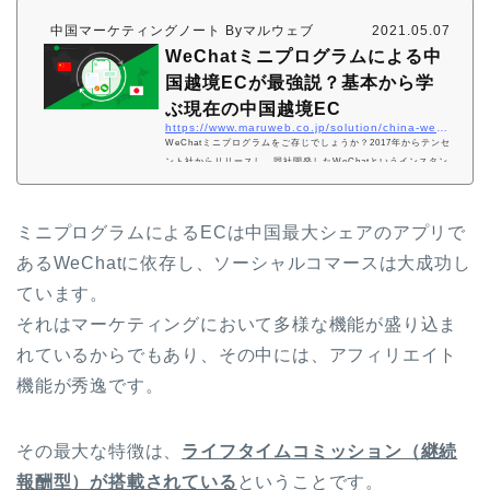
中国マーケティングノート Byマルウェブ
2021.05.07
WeChatミニプログラムによる中
国越境ECが最強説？基本から学
ぶ現在の中国越境EC
https://www.maruweb.co.jp/solution/china-webmarketing/media/wechatミニプログラムによる中国越境ecが最強？ミニプ.html
WeChatミニプログラムをご存じでしょうか？2017年からテンセ
ント社からリリースし、同社開発したWeChatというインスタン
トメッセンジャーアプリに内臓された機能です。今まで独占して
いた大手モールサイトにわずか4年ほどで肩を並べる存在になる
ほどのソリューションです。今回はそんなミニプログラムは一体
ミニプログラムによるECは中国最大シェアのアプリで
どういうものか、なぜ中国の企業はモールではなくミニプログラ
ムに活路を見出そうとしているか、日本の企業はこれを中国越境
あるWeChatに依存し、ソーシャルコマースは大成功し
ECで利用する場合どこまで価値があるか、などなどさまざまな
ています。
疑問に対してお答え致します。WeChatミニプ…
それはマーケティングにおいて多様な機能が盛り込ま
れているからでもあり、その中には、アフィリエイト
機能が秀逸です。
その最大な特徴は、
ライフタイムコミッション（継続
報酬型）が搭載されている
ということです。