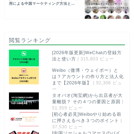
用による中国マーケティング方法と...
閲覧ランキング
[2026年版更新]WeChatの登録方
法と使い方
| 315,803 ビュー
Weibo（微博・ウェイボー）と
は？アカウントの作り方と法人化
まで【2026年版】
| 92,306 ビュ
ー
タオバオ(淘宝網)から出店者が大
量離脱？ その４つの要因と原因
|
51,959 ビュー
[初心者必見]Weiboやり始める前
に押さえるべき３つのポイント
|
37,530 ビュー
[中国ソーシャルコマースのパイ