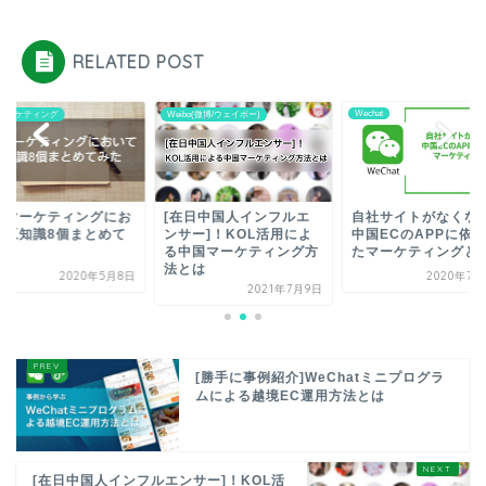
RELATED POST
Wechat
bo(微博/ウェイボー)
中国マーケティング
在日中国人インフルエ
自社サイトがなくなる？
中国マーケティング
サー]！KOL活用によ
中国ECのAPPに依存し
いて豆知識8個まと
中国マーケティング方
たマーケティングとは
みた。
とは
2020年7月25日
2020年5
2021年7月9日
[勝手に事例紹介]WeChatミニプログラ
ムによる越境EC運用方法とは
[在日中国人インフルエンサー]！KOL活