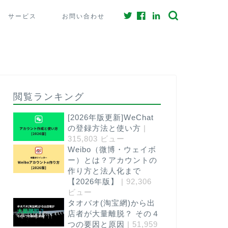
サービス
お問い合わせ
閲覧ランキング
[2026年版更新]WeChat
の登録方法と使い方
|
315,803 ビュー
Weibo（微博・ウェイボ
ー）とは？アカウントの
作り方と法人化まで
【2026年版】
| 92,306
ビュー
タオバオ(淘宝網)から出
店者が大量離脱？ その４
つの要因と原因
| 51,959