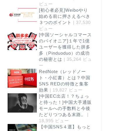
ビュー
[初心者必見]Weiboやり
始める前に押さえるべき
３つのポイント
| 37,530
ビュー
[中国ソーシャルコマース
のパイオニア]１年で1億
ユーザーを獲得した拼多
多（Pinduoduo）の成功
の秘密とは
| 35,264 ビュ
ー
RedNote（レッドノー
ト・小紅書）とは？中国
SNS REDの特徴と集客
効果
| 19,827 ビュー
[中国EC出店！？ちょっ
と待った！]中国大手通販
モールへの手数料と今後
たどりつつある末路。
|
18,995 ビュー
【中国SNS４選】もっと