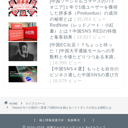
[中国ソーシャルコマースのパイ
オニア]１年で1億ユーザーを獲得
した拼多多（Pinduoduo）の成功
の秘密とは
| 35,263 ビュー
RedNote（レッドノート・小紅
書）とは？中国SNS REDの特徴
と集客効果
| 19,827 ビュー
[中国EC出店！？ちょっと待っ
た！]中国大手通販モールへの手
数料と今後たどりつつある末路。
| 18,995 ビュー
【中国SNS４選】もっとも自分の
ビジネス適した中国SNSの選び方
| 16,579 ビュー
HOME
ライブコマース
Tiktokがモール型ECへ変身？6億DAUを抱えるバイトダンスの次なる挑戦とは
個人情報保護方針・免責事項
2020–2026 中国マーケティングノート Byマルウェブ