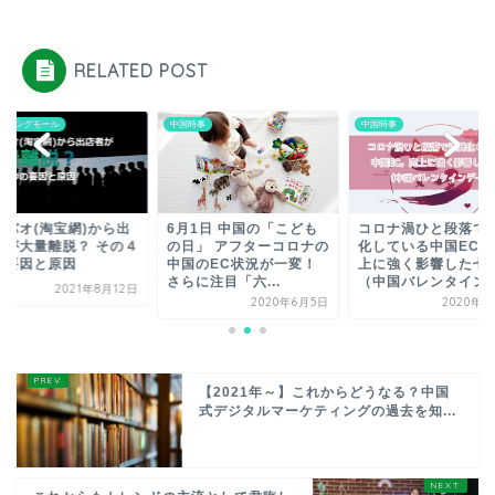
RELATED POST
ッピングモール
中国時事
中国時事
オバオ(淘宝網)から出
6月1日 中国の「こども
コロナ渦ひと段落で
者が大量離脱？ その４
の日」 アフターコロナの
化している中国EC。
の要因と原因
中国のEC状況が一変！
上に強く影響した七
さらに注目「六...
（中国バレンタインデ.
2021年8月12日
2020年6月5日
2020年9
【2021年～】これからどうなる？中国
式デジタルマーケティングの過去を知...