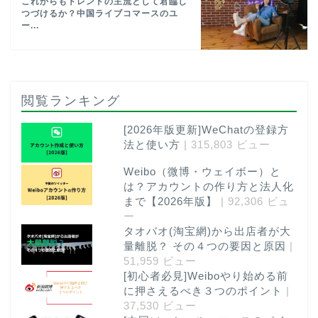
これからもトレンドの主流として君臨し
つづけるか？中国ライブコマースのユ
ー...
閲覧ランキング
[2026年版更新]WeChatの登録方
法と使い方
| 315,803 ビュー
Weibo（微博・ウェイボー）と
は？アカウントの作り方と法人化
まで【2026年版】
| 92,306 ビュ
ー
タオバオ(淘宝網)から出店者が大
量離脱？ その４つの要因と原因
|
51,959 ビュー
[初心者必見]Weiboやり始める前
に押さえるべき３つのポイント
|
37,530 ビュー