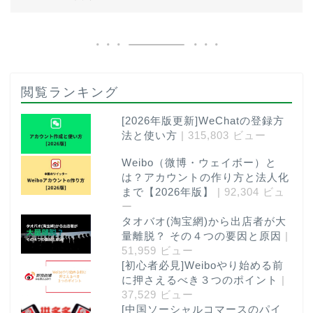
閲覧ランキング
[2026年版更新]WeChatの登録方
法と使い方
| 315,803 ビュー
Weibo（微博・ウェイボー）と
は？アカウントの作り方と法人化
まで【2026年版】
| 92,304 ビュ
ー
タオバオ(淘宝網)から出店者が大
量離脱？ その４つの要因と原因
|
51,959 ビュー
[初心者必見]Weiboやり始める前
に押さえるべき３つのポイント
|
37,529 ビュー
[中国ソーシャルコマースのパイ