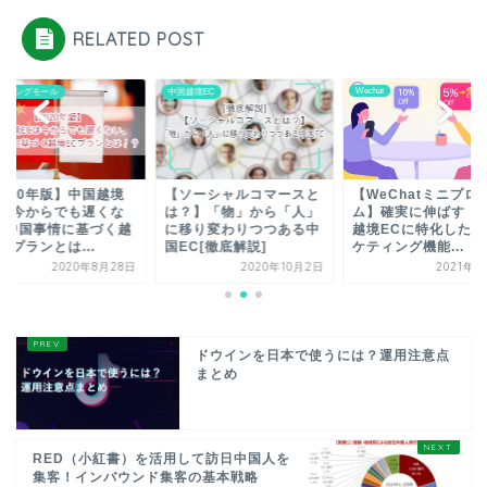
RELATED POST
Wechat
中国越境EC
】中国越境
【ソーシャルコマースと
【WeChatミニプログラ
でも遅くな
は？】「物」から「人」
ム】確実に伸ばす！中国
に基づく越
に移り変わりつつある中
越境ECに特化したマー
...
国EC[徹底解説]
ケティング機能...
境
020年8月28日
2020年10月2日
2021年6月4日
ドウインを日本で使うには？運用注意点
まとめ
RED（小紅書）を活用して訪日中国人を
集客！インバウンド集客の基本戦略