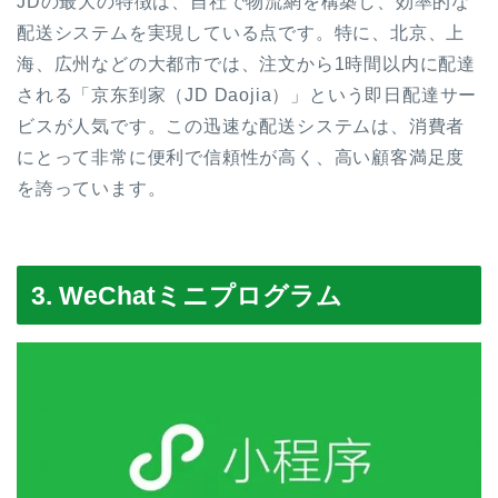
JDの最大の特徴は、自社で物流網を構築し、効率的な
配送システムを実現している点です。特に、北京、上
海、広州などの大都市では、注文から1時間以内に配達
される「京东到家（JD Daojia）」という即日配達サー
ビスが人気です。この迅速な配送システムは、消費者
にとって非常に便利で信頼性が高く、高い顧客満足度
を誇っています。
3. WeChatミニプログラム