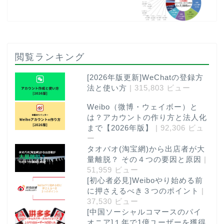
閲覧ランキング
[2026年版更新]WeChatの登録方
法と使い方
| 315,803 ビュー
Weibo（微博・ウェイボー）と
は？アカウントの作り方と法人化
まで【2026年版】
| 92,306 ビュ
ー
タオバオ(淘宝網)から出店者が大
量離脱？ その４つの要因と原因
|
51,959 ビュー
[初心者必見]Weiboやり始める前
に押さえるべき３つのポイント
|
37,530 ビュー
[中国ソーシャルコマースのパイ
オニア]１年で1億ユーザーを獲得