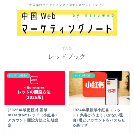
中国向けマーケティングに関するオウンドメディア
― TAG ―
レッドブック
レッド（小紅書）
レッド（小紅書）
[2026年版更新]中国版
2024年最新版小紅書（レッ
Instagramレッド（小紅書）
ド）集客がうまくいかない理
アカウント開設方法と初期設
由3選とアカウントをバズらせ
定
る裏ワザ