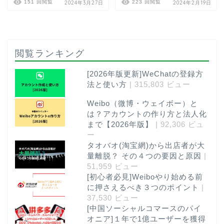
151 回閲覧
223 回閲覧
2024年3月27日
2024年2月19日
閲覧ランキング
[2026年版更新]WeChatの登録方
法と使い方
| 315,803 ビュー
Weibo（微博・ウェイボー）と
は？アカウントの作り方と法人化
まで【2026年版】
| 92,306 ビュ
ー
タオバオ(淘宝網)から出店者が大
量離脱？ その４つの要因と原因
|
51,959 ビュー
[初心者必見]Weiboやり始める前
に押さえるべき３つのポイント
|
37,530 ビュー
[中国ソーシャルコマースのパイ
オニア]１年で1億ユーザーを獲得