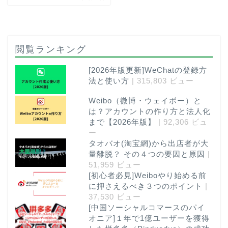
閲覧ランキング
[2026年版更新]WeChatの登録方
法と使い方
| 315,803 ビュー
Weibo（微博・ウェイボー）と
は？アカウントの作り方と法人化
まで【2026年版】
| 92,306 ビュ
ー
タオバオ(淘宝網)から出店者が大
量離脱？ その４つの要因と原因
|
51,959 ビュー
[初心者必見]Weiboやり始める前
に押さえるべき３つのポイント
|
37,530 ビュー
[中国ソーシャルコマースのパイ
オニア]１年で1億ユーザーを獲得