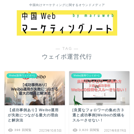
中国向けマーケティングに関するオウンドメディア
― TAG ―
ウェイボ運営代行
Weibo(微博/ウェイボー)
Weibo(微博/ウェイボー)
【成功事例あり】Weibo運用
[良質なフォロワーの集め方３
が失敗につながる最大の理由
選と成功事例]Weiboの投稿を
と解決法
スルーさせない！
398 回閲覧
3,820 回閲覧
2023年10月3日
2021年8月19日