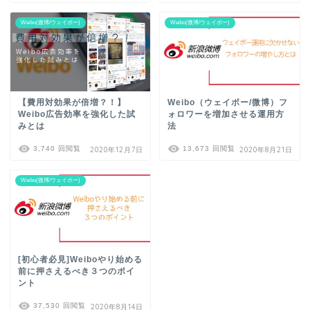
Weibo(微博/ウェイボー)
Weibo(微博/ウェイボー)
【費用対効果が倍増？！】
Weibo（ウェイボー/微博）フ
Weibo広告効率を強化した試
ォロワーを増加させる運用方
みとは
法
3,740 回閲覧
13,673 回閲覧
2020年12月7日
2020年8月21日
Weibo(微博/ウェイボー)
[初心者必見]Weiboやり始める
前に押さえるべき３つのポイ
ント
37,530 回閲覧
2020年8月14日