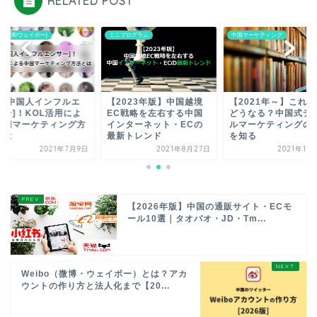
RELATED POST
bo(微博/ウェイボー)
ミニプログラム
中国マーケティング
在日中国人インフルエ
【2023年版】中国越境
【2021年～】これ
サー]！KOL活用によ
EC戦略を左右する中国
どうなる？中国式デ
中国マーケティング方
インターネット・ECの
ルマーケティングの
とは
最新トレンド
を知る
2021年7月9日
2021年8月27日
2021年10
【2026年版】中国の通販サイト・ECモ
ール10選｜タオバオ・JD・Tm...
Weibo（微博・ウェイボー）とは？アカ
ウントの作り方と法人化まで【20...