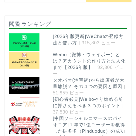
閲覧ランキング
[2026年版更新]WeChatの登録方
法と使い方
| 315,803 ビュー
Weibo（微博・ウェイボー）と
は？アカウントの作り方と法人化
まで【2026年版】
| 92,306 ビュ
ー
タオバオ(淘宝網)から出店者が大
量離脱？ その４つの要因と原因
|
51,959 ビュー
[初心者必見]Weiboやり始める前
に押さえるべき３つのポイント
|
37,530 ビュー
[中国ソーシャルコマースのパイ
オニア]１年で1億ユーザーを獲得
した拼多多（Pinduoduo）の成功