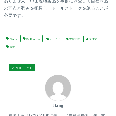
ありません。中国現地製品を事前に調査して自社商品
の弱点と強みを把握し、セールストークを練ることが
必要です。
Alipay
WeChatPay
アリペイ
微信支付
支付宝
銀聯
ABOUT ME
Jiang
中国上海出身で2018年に来日、現在福岡在住。 来日前