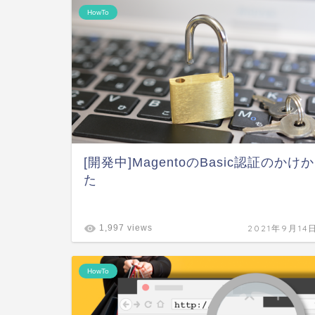
HowTo
[開発中]MagentoのBasic認証のかけか
た
2021年9月14
1,997 views
HowTo