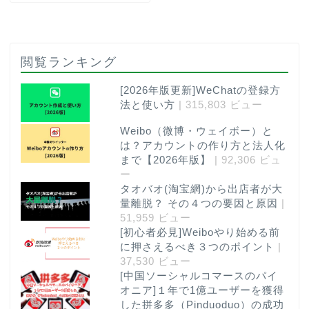
閲覧ランキング
[2026年版更新]WeChatの登録方
法と使い方
| 315,803 ビュー
Weibo（微博・ウェイボー）と
は？アカウントの作り方と法人化
まで【2026年版】
| 92,306 ビュ
ー
タオバオ(淘宝網)から出店者が大
量離脱？ その４つの要因と原因
|
51,959 ビュー
[初心者必見]Weiboやり始める前
に押さえるべき３つのポイント
|
37,530 ビュー
[中国ソーシャルコマースのパイ
オニア]１年で1億ユーザーを獲得
した拼多多（Pinduoduo）の成功