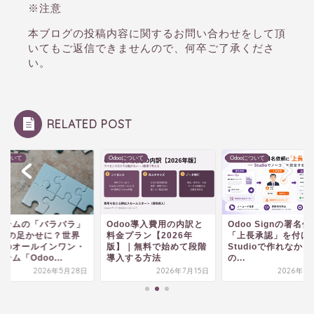
※注意
本ブログの投稿内容に関するお問い合わせをして頂
いてもご返信できませんので、何卒ご了承くださ
い。
RELATED POST
ooについて
Odooについて
Odooについて
ステムの「バラバラ」
Odoo導入費用の内訳と
Odoo Signの署名
DXの足かせに？世界
料金プラン【2026年
「上長承認」を付ける
準のオールインワン・
版】｜無料で始めて段階
Studioで作れなかっ
テム「Odoo...
導入する方法
の...
2026年5月28日
2026年7月15日
2026年7