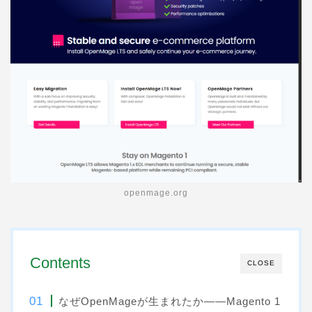
openmage.org
Contents
CLOSE
なぜOpenMageが生まれたか——Magento 1