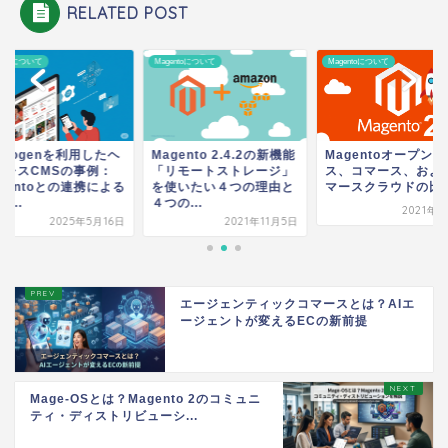
RELATED POST
entoについて
Magentoについて
Magentoについて
drogenを利用したヘ
Magento 2.4.2の新機能
Magentoオープン
ドレスCMSの事例：
「リモートストレージ」
ス、コマース、およ
gentoとの連携による
を使いたい４つの理由と
マースクラウドの比
体...
４つの...
2021年4
2025年5月16日
2021年11月5日
エージェンティックコマースとは？AIエ
ージェントが変えるECの新前提
Mage-OSとは？Magento 2のコミュニ
ティ・ディストリビューシ...