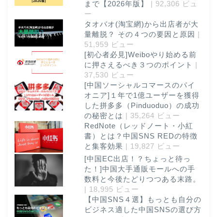
まで【2026年版】
| 92,306 ビュ
ー
タオバオ(淘宝網)から出店者が大
量離脱？ その４つの要因と原因
|
51,959 ビュー
[初心者必見]Weiboやり始める前
に押さえるべき３つのポイント
|
37,530 ビュー
[中国ソーシャルコマースのパイ
オニア]１年で1億ユーザーを獲得
した拼多多（Pinduoduo）の成功
の秘密とは
| 35,264 ビュー
RedNote（レッドノート・小紅
書）とは？中国SNS REDの特徴
と集客効果
| 19,827 ビュー
[中国EC出店！？ちょっと待っ
た！]中国大手通販モールへの手
数料と今後たどりつつある末路。
| 18,995 ビュー
【中国SNS４選】もっとも自分の
ビジネス適した中国SNSの選び方