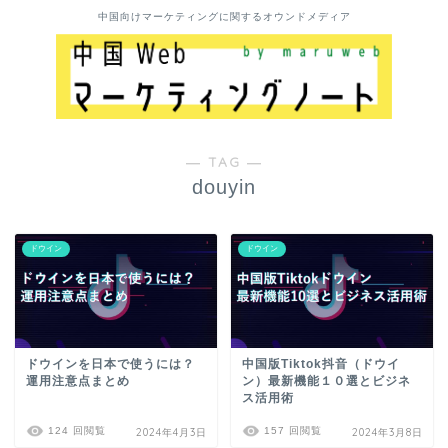
中国向けマーケティングに関するオウンドメディア
― TAG ―
douyin
ドウイン
ドウイン
ドウインを日本で使うには？
中国版Tiktok抖音（ドウイ
運用注意点まとめ
ン）最新機能１０選とビジネ
ス活用術
124 回閲覧
157 回閲覧
2024年4月3日
2024年3月8日