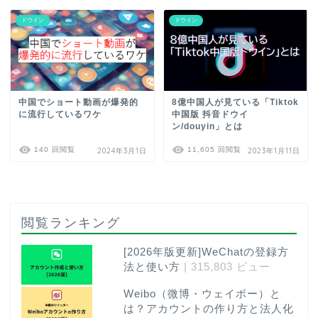
ドウイン
ドウイン
中国でショート動画が爆発的
8億中国人が見ている「Tiktok
に流行しているワケ
中国版 抖音ドウイ
ン/douyin」とは
140 回閲覧
11,605 回閲覧
2024年3月1日
2023年1月11日
閲覧ランキング
[2026年版更新]WeChatの登録方
法と使い方
| 315,803 ビュー
Weibo（微博・ウェイボー）と
は？アカウントの作り方と法人化