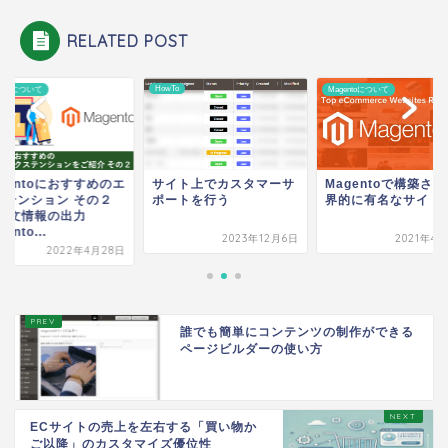
RELATED POST
HowTo
entoについて
Magentoについて
gentoにおすすめのエ
サイト上でカスタマーサ
Magentoで構築さ
ステンション その２
ポートを行う
界的に有名なサイト
 注文情報の出力
ento...
2023年12月6日
2021年4
2022年4月28日
誰でも簡単にコンテンツの制作ができる
ページビルダーの使い方
ECサイトの売上を左右する「買い物か
ご以降」のカスタマイズ優位性